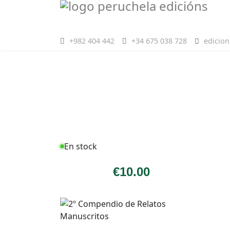
+982 404 442
+34 675 038 728
edicio
En stock
€
10
.00