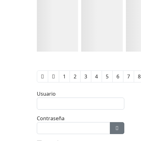
Detalles
Detalles
Detall
1
2
3
4
5
6
7
8
Usuario
Contraseña
Mostrar c