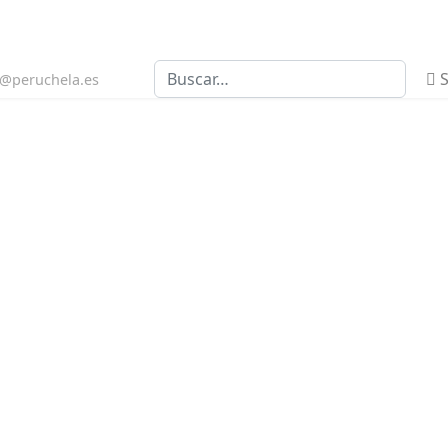
Buscar
S
n@peruchela.es