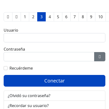
1
2
3
4
5
6
7
8
9
10
Usuario
Contraseña
Most
Recuérdeme
Conectar
¿Olvidó su contraseña?
¿Recordar su usuario?