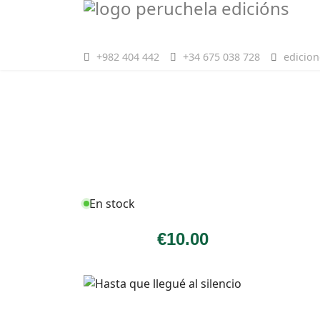
+982 404 442
+34 675 038 728
edicio
En stock
€
10
.00