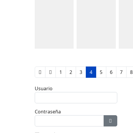
Detalles
Detalles
Detall
1
2
3
4
5
6
7
8
Usuario
Contraseña
Mostrar c