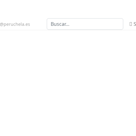
Buscar
S
n@peruchela.es