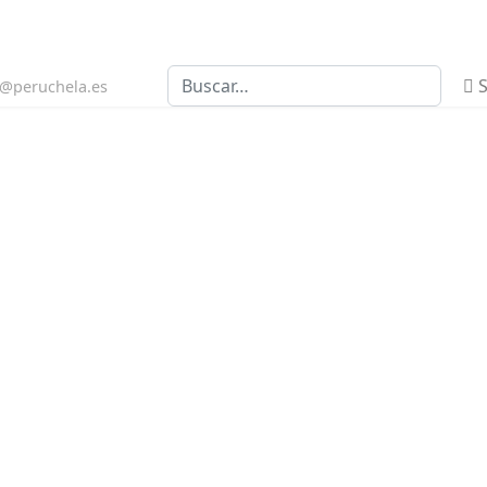
Buscar
S
n@peruchela.es