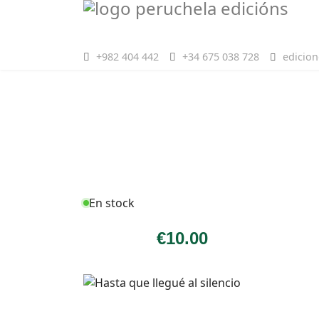
+982 404 442
+34 675 038 728
edicio
En stock
€
10
.00