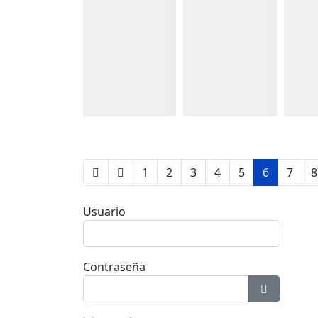
Detalles
Detalles
Detall
1
2
3
4
5
6
7
8
Usuario
Contraseña
Mostrar c